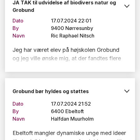
JA TAK til udvidelse af biodivers natur og
sikker på, at der er mange der gerne vil eje
slamdirektiver, bbr18 byggelovgivningen,
Grobund
et lille stykke jord med Ebeltoft Vig som
strandbeskyttelses linjer skal selvfølgelig
Dato
17.07.2024 22:01
nærmeste nabo og som gerne vil overholde
indgå i planlægningen af området, men et
By
9400 Nørresunby
de af fællesskabet vedtagne love og regler.
landskab med fokus på biodiversitet,
Navn
Ric Raphael Nitsch
Hvorfor ikke sælge til dem?
selvforsyning og skaberkraft må da til hver
en tid, være mere attraktivt end et
Jeg har været elev på højskolen Grobund
industrikvarter der aldrig kom, et slidt
og jeg ville ønske mig, at der fandtes flere
færgeleje, et Gylle-biogasanlæg eller en
projekter som dette i Danmark: Steder der
kæmpe solcellepark.
ønsker at genskabe den biodiverse natur i
Danmark og udvikle nye muligheder for at
Grobund bør hyldes og støttes
bo og leve mere bæredygtigt. Det har været
utrolig inspirerende at møde og opleve
Dato
17.07.2024 21:52
grobønderne - sjældent har jeg mødt mage
By
6400 Ebeltoft
til passionerede og driftige iværksættere.
Navn
Halfdan Muurholm
Ebeltoft mangler dynamiske unge med ideer
Jeg er fuldstændig uforstående overfor