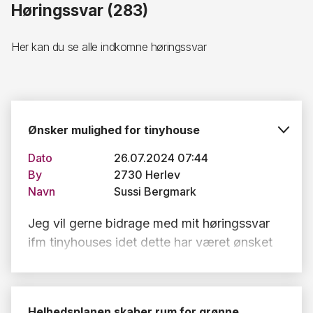
Høringssvar (283)
Her kan du se alle indkomne høringssvar
Ønsker mulighed for tinyhouse
Dato
26.07.2024 07:44
By
2730 Herlev
Navn
Sussi Bergmark
Jeg vil gerne bidrage med mit høringssvar
ifm tinyhouses idet dette har været ønsket
og er en af de ønsker mange mennesker i
dagens Danmark har. I Danmark er der
mange regler for hvad man må og hvorfor,
Helhedsplanen skaber rum for grønne