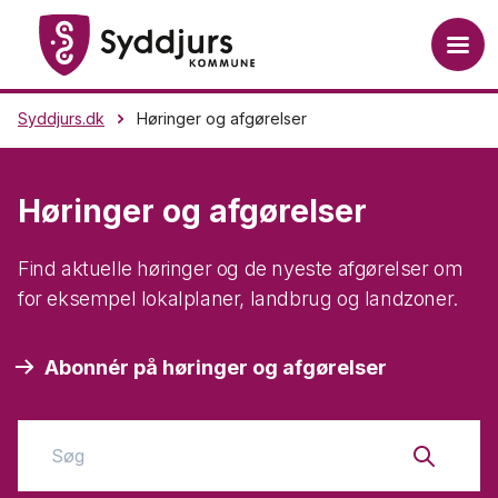
AFSLUTTET
AFSLUTTET
AFSLUTTET
AFSLUTTET
AFSLUTTET
AFSLUTTET
Syddjurs.dk
Høringer og afgørelser
Høringer og afgørelser
Find aktuelle høringer og de nyeste afgørelser om
for eksempel lokalplaner, landbrug og landzoner.
Abonnér på høringer og afgørelser