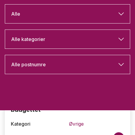
Alle
Alle kategorier
Alle postnumre
Høringsfrist 07.09.2026
Budget 2027 - indsend høringssvar til
budgettet
Kategori
Øvrige